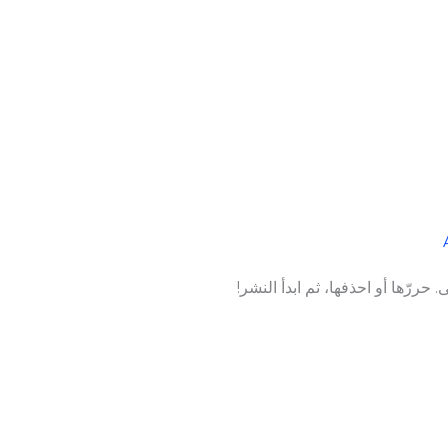
حررّها أو احذفها، ثم ابدأ النشر!