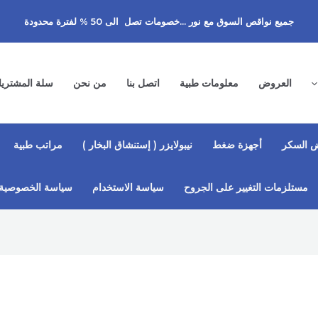
جميع نواقص السوق مع نور ...خصومات تصل الى 50 % لفترة محدودة
العروض
معلومات طبية
اتصل بنا
من نحن
سلة المشتري
 السكر
أجهزة ضغط
نيبولايزر ( إستنشاق البخار )
مراتب طبية
مستلزمات التغيير على الجروح
سياسة الاستخدام
سياسة الخصوصية