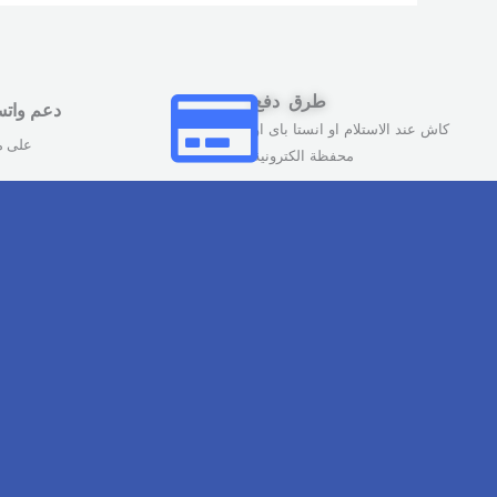
طرق دفع
دعم وات
كاش عند الاستلام او انستا باى او
على مدار 
محفظة الكترونية