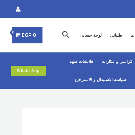
البحث
EGP
0
ات
طلباتى
لوحة حسابى
كراسى و عكازات
فلانشات طبية
Whats App
سياسة الاستبدال و الاسترجاع