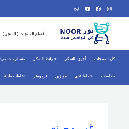
خطي
لى
لمحتوى
أقسام المنتجات ( المتجر )
كل المنتجات
أجهزة السكر
شرائط السكر
مستلزمات مرض
حفاضات
شفاط ثدى​
موازين
ترمومتر
دعامات طبية
غير مصنف