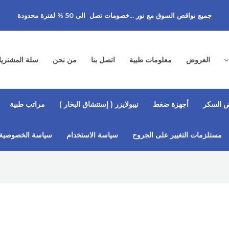
جميع نواقص السوق مع نور ...خصومات تصل الى 50 % لفترة محدودة
العروض
معلومات طبية
اتصل بنا
من نحن
سلة المشتري
 السكر
أجهزة ضغط
نيبولايزر ( إستنشاق البخار )
مراتب طبية
مستلزمات التغيير على الجروح
سياسة الاستخدام
سياسة الخصوصية