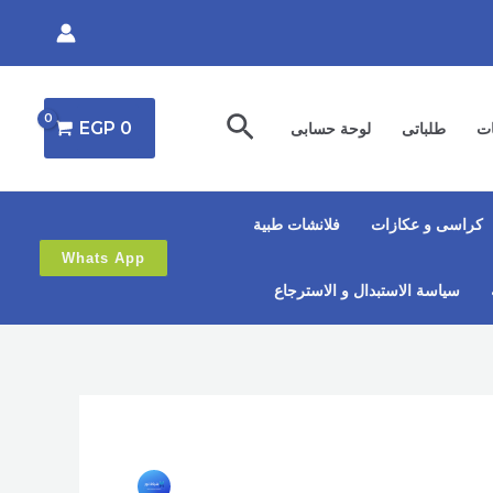
البحث
EGP
0
ات
طلباتى
لوحة حسابى
كراسى و عكازات
فلانشات طبية
Whats App
سياسة الاستبدال و الاسترجاع