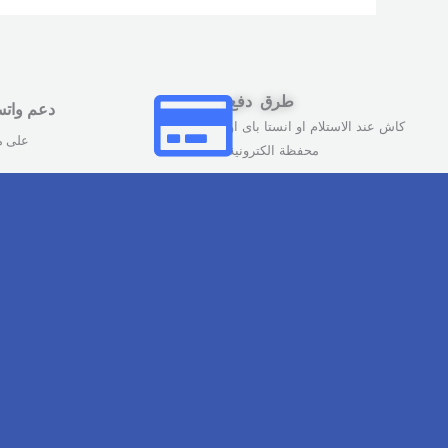
طرق دفع
دعم وات
كاش عند الاستلام او انستا باى او
على مدار 
محفظة الكترونية