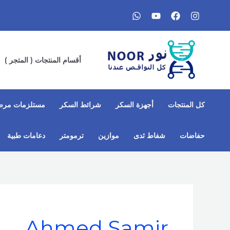
خطي
لى
لمحتوى
أقسام المنتجات ( المتجر )
كل المنتجات
أجهزة السكر
شرائط السكر
مستلزمات مرض
حفاضات
شفاط ثدى​
موازين
ترمومتر
دعامات طبية
Ahmed Samir