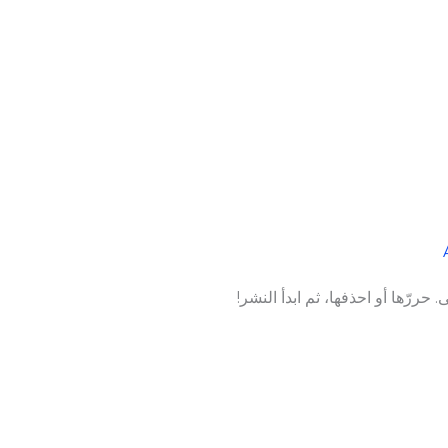
حررّها أو احذفها، ثم ابدأ النشر!