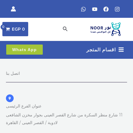
خطي
لى
لمحتوى
البحث
EGP
0
اقسام المتجر
Whats App
اتصل بنا
عنوان الفرع الرئيسى
11 شارع منظر السكرة من شارع القصر العينى بجوار مخزن الشافعى
لادوية / القصر العينى / القاهرة