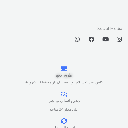
Social Media
W
F
Y
I
h
a
o
n
a
c
u
s
t
e
t
t
s
b
u
a
a
o
b
g
p
o
e
r
طرق دفع
p
k
a
كاش عند الاستلام او انستا باى او محفظة الكترونية
m
دعم واتساب مباشر
على مدار 24 ساعة
استبدال سهل