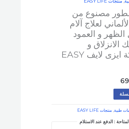
ية
,
منتجات EASY LIFE
السعر
ور مصنوع من
الحالي
لماني لعلاج آلام
هو:
الظهر و العمود
699 EGP.
 الانزلاق و
الغضروفي ماركة ايزى لايف EASY
6
لسلة
ات طبية
,
منتجات EASY LIFE
متاحة : الدفع عند الاستلام