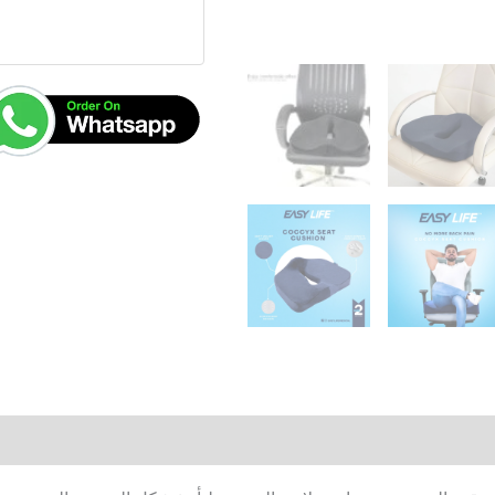
العمود
الفقري
و
الديسك
الانزلاق
و
الغضروفي
ماركة
ايزى
لايف
EASY
LIFE