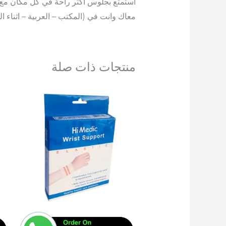
استمتع بجلوس أكثر راحة في كل مكان مع
معاك وانت في (المكتب – العربية – اثناء 
منتجات ذات صلة
هناك
العديد
من
الأشكال
المختلفة
لهذا
المنتج.
يمكن
اختيار
الخيارات