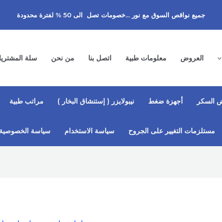
جميع نواقص السوق مع نور ...خصومات تصل الى 50 % لفترة محدودة
العروض
معلومات طبية
اتصل بنا
من نحن
سلة المشتري
 السكر
أجهزة ضغط
نيبولايزر ( إستنشاق البخار )
مراتب طبية
مستلزمات التغيير على الجروح
سياسة الاستخدام
سياسة الخصوصية