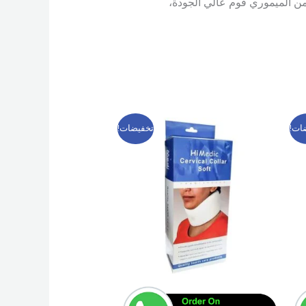
 الميموري فوم عالي الجودة،
السعر
السعر
هناك
ات!
تخفيضات!
الأصلي
الحالي
العديد
هو:
هو:
149 EGP.
200 EGP.
من
ال
الأشكال
فة
المختلفة
لهذا
.
المنتج.
يمكن
اختيار
رات
الخيارات