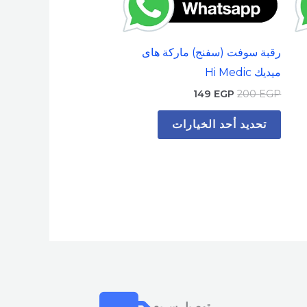
على
صفحة
رقبة سوفت (سفنج) ماركة هاى
المنتج
ميديك Hi Medic
149
EGP
200
EGP
تحديد أحد الخيارات
توصيل سريع