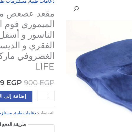
دعامات طبية
,
مستلزمات طب
كمية
السعر
مقعد عصعص مط
مقعد
الأصلي
عصعص
الميموري فوم الأ
مطور
هو:
الناسور و أسفل 
مصنوع
900 EGP.
الفقري و الديسك
من
الميموري
فوم
LIFE
الألماني
لعلاج
99
EGP
900
EGP
آلام
إضافة إلى ا
الناسور
و
التصنيفات:
دعامات طبية
,
مستلزم
أسفل
الظهر
طريقة الدفع ال
و