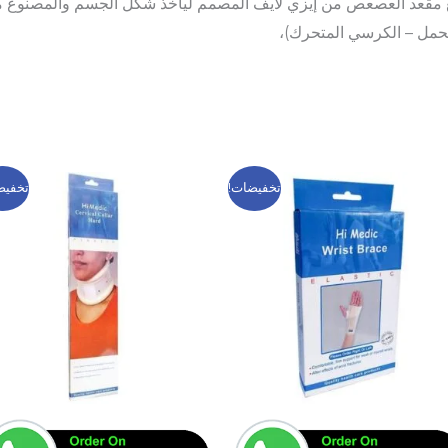
 مقعد العصعص من إيزي لايف المصمم ليأخذ شكل الجسم والمصنوع من
الحمل – الكرسي المتحرك)،
السعر
السعر
السعر
السعر
هناك
هناك
تخفيضات!
تخفيض
الأصلي
الحالي
الأصلي
الحالي
العديد
العديد
هو:
هو:
هو:
هو:
199 EGP.
300 EGP.
149 EGP.
200 EGP.
من
من
الأشكال
الأشك
المختلفة
المختل
لهذا
لهذا
المنتج.
المنتج
يمكن
يمكن
اختيار
اختيار
الخيارات
الخيا