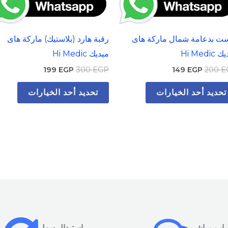
على
على
صفحة
صفحة
ت بدعامة شمال ماركة هاى
رقبة هارد (بلاستيك) ماركة هاى
المنتج
المنتج
Hi Medic
ميديك Hi Medic
199
EGP
300
EGP
149
EGP
200
E
تحديد أحد الخيارات
تحديد أحد الخيارات
ساب مباشر
استبدال سهل