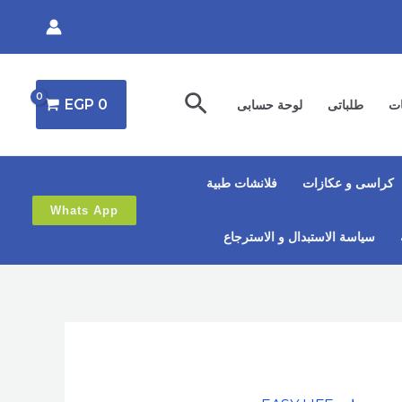
البحث
EGP
0
ات
طلباتى
لوحة حسابى
كراسى و عكازات
فلانشات طبية
Whats App
سياسة الاستبدال و الاسترجاع