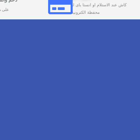
كاش عند الاستلام او انستا باى او
على مدار 
محفظة الكترونية