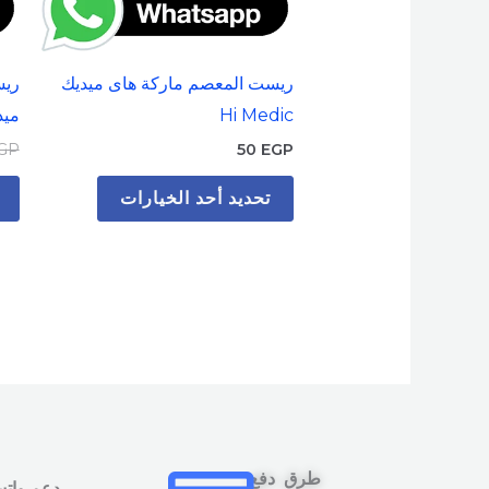
على
صفحة
ريست المعصم ماركة هاى ميديك
ريس
المنتج
Hi Medic
ميديك 
GP
50
EGP
تحديد أحد الخيارات
طرق دفع
دعم وات