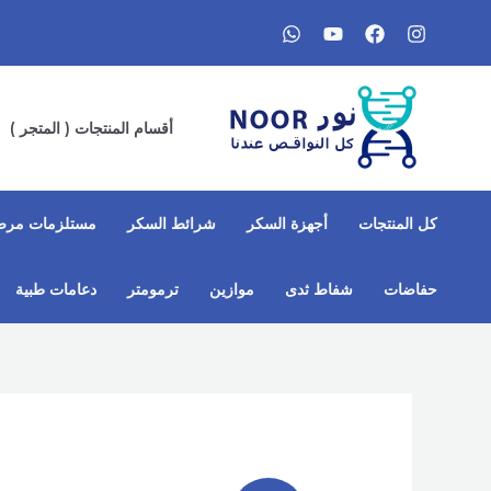
خطي
لى
لمحتوى
أقسام المنتجات ( المتجر )
كل المنتجات
أجهزة السكر
شرائط السكر
مستلزمات مرض
حفاضات
شفاط ثدى​
موازين
ترمومتر
دعامات طبية