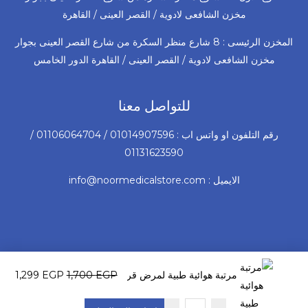
مخزن الشافعى لادوية / القصر العينى / القاهرة
المخزن الرئيسى : 8 شارع منظر السكرة من شارع القصر العينى بجوار
مخزن الشافعى لادوية / القصر العينى / القاهرة الدور الخامس
للتواصل معنا
رقم التلفون او واتس اب : 01014907596 / 01106064704 /
01131623590
الايميل : info@noormedicalstore.com
السعر
السع
© 2026 جميع الحقوق محفوظة لشركة نور للأجهزة و المستلزمات
الأصلي
الحا
EGP
1,700
EGP
1,299
مرتبة هوائية طبية لمرض قرح الفراش بابلز ( فقاعات ) ماركة بيدو Piedo الإيطالية مستوردة ضم
الطبية
هو:
هو:
99 EGP.
1,700 EGP.