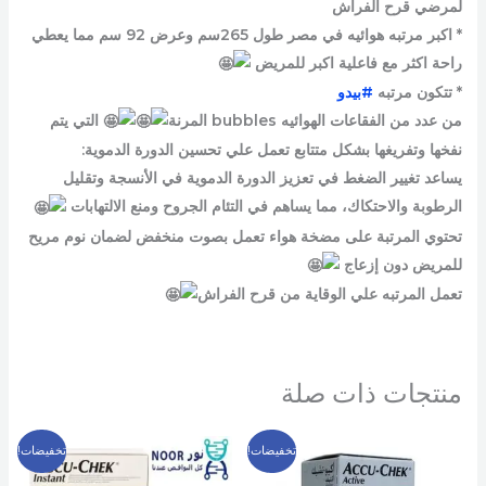
لمرضي قرح الفراش
* اكبر مرتبه هوائيه في مصر طول 265سم وعرض 92 سم مما يعطي
راحة اكثر مع فاعلية اكبر للمريض
* تتكون مرتبه
#بيدو
من عدد من الفقاعات الهوائيه bubbles المرنة
التي يتم
نفخها وتفريغها بشكل متتابع تعمل علي تحسين الدورة الدموية:
يساعد تغيير الضغط في تعزيز الدورة الدموية في الأنسجة وتقليل
الرطوبة والاحتكاك، مما يساهم في التئام الجروح ومنع الالتهابات
تحتوي المرتبة على مضخة هواء تعمل بصوت منخفض لضمان نوم مريح
للمريض دون إزعاج
تعمل المرتبه علي الوقاية من قرح الفراش
منتجات ذات صلة
السعر
السعر
السعر
السعر
تخفيضات!
تخفيضات!
الأصلي
الحالي
الأصلي
الحالي
هو:
هو:
هو:
هو: