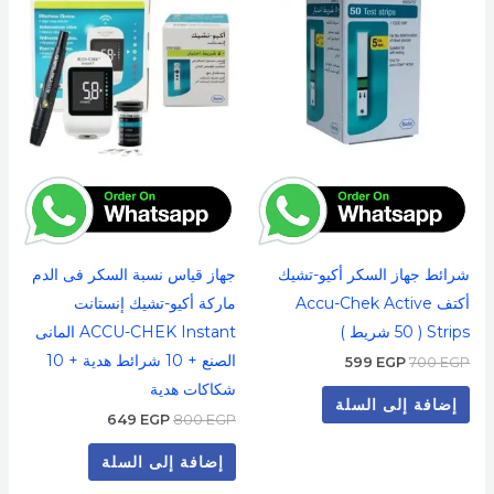
649 EGP.
800 EGP.
599 EGP.
700 EGP.
شرائط جهاز السكر أكيو-تشيك
جهاز قياس نسبة السكر فى الدم
أكتف Accu-Chek Active
ماركة أكيو-تشيك إنستانت
Strips ( 50 شريط )
ACCU-CHEK Instant المانى
الصنع + 10 شرائط هدية + 10
599
EGP
700
EGP
شكاكات هدية
إضافة إلى السلة
649
EGP
800
EGP
إضافة إلى السلة