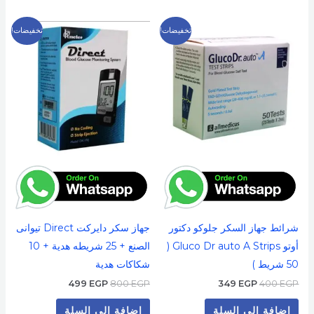
السعر
السعر
السعر
السعر
تخفيضات!
تخفيضات!
الأصلي
الحالي
الأصلي
الحالي
هو:
هو:
هو:
هو:
499 EGP.
800 EGP.
349 EGP.
400 EGP.
شرائط جهاز السكر جلوكو دكتور
جهاز سكر دايركت Direct تيوانى
أوتو Gluco Dr auto A Strips (
الصنع + 25 شريطه هدية + 10
50 شريط )
شكاكات هدية
499
EGP
800
EGP
349
EGP
400
EGP
إضافة إلى السلة
إضافة إلى السلة