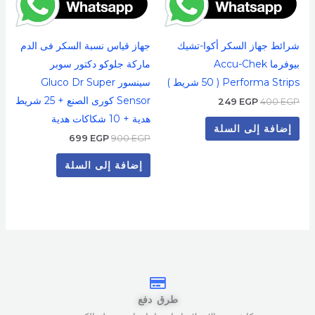
شرائط جهاز السكر أكوا-تشيك
جهاز قياس نسبة السكر فى الدم
بيوفرما Accu-Chek
ماركة جلوكو دكتور سوبر
Performa Strips ( 50 شريط )
سينسور Gluco Dr Super
Sensor كورى الصنع + 25 شريط
249
EGP
400
EGP
هدية + 10 شكاكات هدية
إضافة إلى السلة
699
EGP
900
EGP
إضافة إلى السلة
طرق دفع