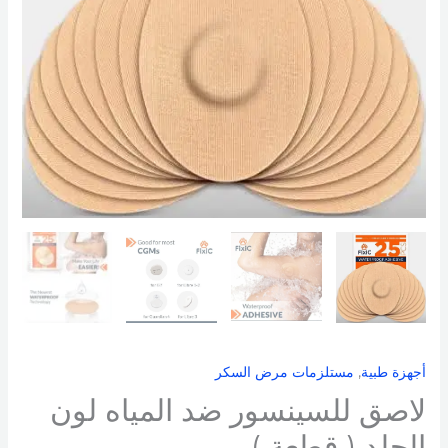
(
قطعة
)
أجهزة طبية
,
مستلزمات مرض السكر
لاصق للسينسور ضد المياه لون
الجلد ( قطعة )