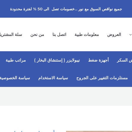
جميع نواقص السوق مع نور ...خصومات تصل الى 50 % لفترة محدودة
العروض
معلومات طبية
اتصل بنا
من نحن
سلة المشتري
 السكر
أجهزة ضغط
نيبولايزر ( إستنشاق البخار )
مراتب طبية
مستلزمات التغيير على الجروح
سياسة الاستخدام
سياسة الخصوصية