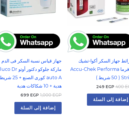
ئط جهاز السكر أكوا-تشيك
جهاز قياس نسبة السكر فى الدم
بيوفرما Accu-Chek Performa
ماركة جلوكو دكتور أوتو  Dr
Str شريط )
auto A كورى الصنع + 25 شري
هدية + 10 شكاكات هدية
249
EGP
400
E
699
EGP
1,000
EGP
إضافة إلى السلة
إضافة إلى السلة