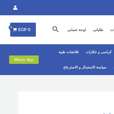
البحث
EGP
0
ات
طلباتى
لوحة حسابى
كراسى و عكازات
فلانشات طبية
Whats App
سياسة الاستبدال و الاسترجاع