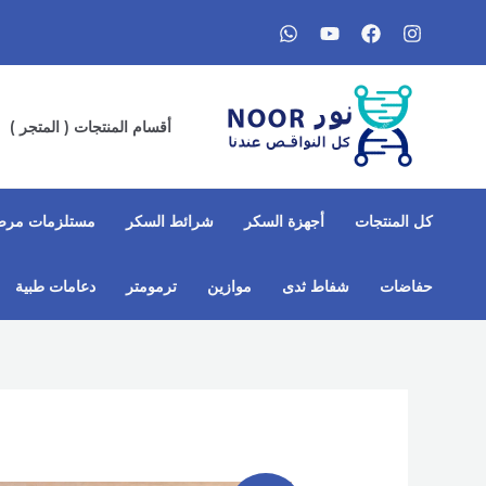
خطي
لى
لمحتوى
أقسام المنتجات ( المتجر )
كل المنتجات
أجهزة السكر
شرائط السكر
مستلزمات مرض
حفاضات
شفاط ثدى​
موازين
ترمومتر
دعامات طبية