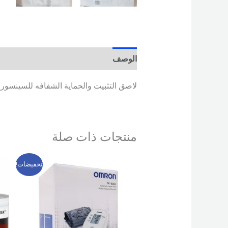
الوصف
مراجعات (0)
لاصق التثبيت والحماية الشفافه للسينسور 
منتجات ذات صلة
السعر
السعر
تخفيضات!
الأصلي
الحالي
هو:
هو:
2,099 EGP.
2,500 EGP.