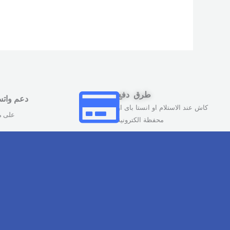
طرق دفع
دعم وات
كاش عند الاستلام او انستا باى او
على مدار 
محفظة الكترونية