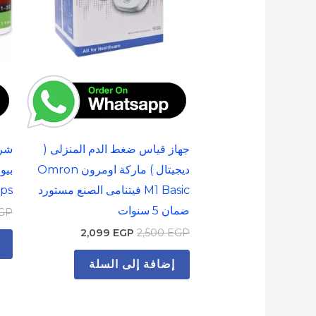
جهاز قياس ضغط الدم المنزلى (
شرا
ديجيتال ) ماركة اومرون Omron
M1 Basic فيتنامى الصنع مستورد
ips ( 50
ضمان 5 سنوات
GP
2,099
EGP
2,500
EGP
إضافة إلى السلة