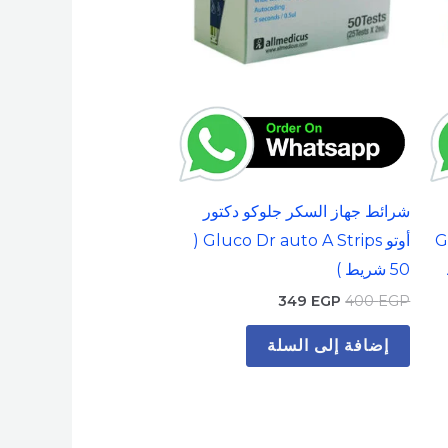
شرائط جهاز السكر جلوكو دكتور
Gluco
أوتو Gluco Dr auto A Strips (
ط
50 شريط )
349
EGP
400
EGP
إضافة إلى السلة