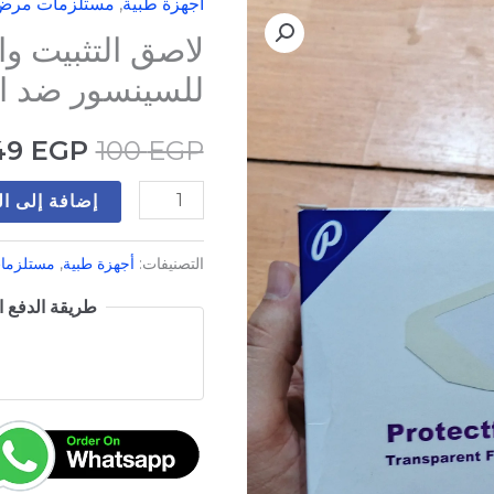
أجهزة طبية
,
مستلزمات مرض
كمية
السعر
لاصق التثبيت وا
لاصق
الأصلي
التثبيت
للسينسور ضد ال
والحماية
هو:
الشفافه
49
EGP
100
EGP
100 EGP.
للسينسور
إضافة إلى ا
ضد
المياه
التصنيفات:
أجهزة طبية
,
مستلزما
(
قطعة
طريقة الدفع ال
)