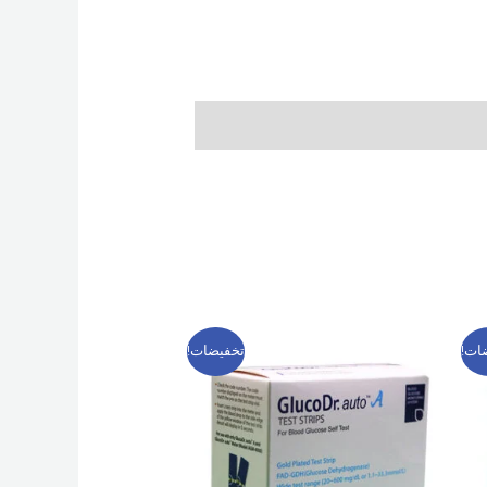
السعر
السعر
ات!
تخفيضات!
الأصلي
الحالي
هو:
هو:
349 EGP.
400 EGP.