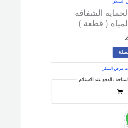
 السكر
السعر
لحماية الشفافه
الحالي
مياه ( قطعة )
هو:
49 EGP.
لسلة
ت مرض السكر
متاحة : الدفع عند الاستلام