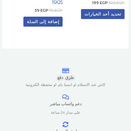
15X25
199
EGP
300
EGP
المنتج
59
EGP
70
EGP
تحديد أحد الخيارات
إضافة إلى السلة
طرق دفع
كاش عند الاستلام او انستا باى او محفظة الكترونية
دعم واتساب مباشر
على مدار 24 ساعة