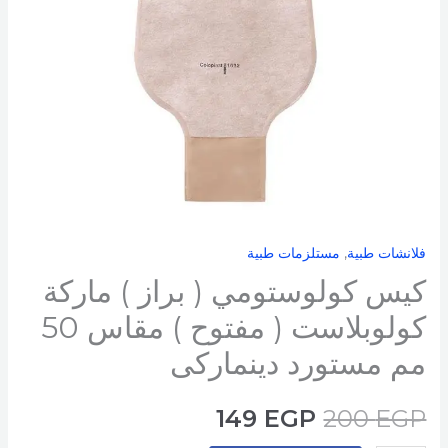
كولوبلاست
(
مفتوح
)
مقاس
50
مم
مستورد
دينماركى
فلانشات طبية
,
مستلزمات طبية
كيس كولوستومي ( براز ) ماركة
كولوبلاست ( مفتوح ) مقاس 50
مم مستورد دينماركى
149
EGP
200
EGP