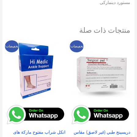
مستورد دينماركى
منتجات ذات صلة
السعر
السعر
السعر
السعر
هناك
تخفيضات!
تخفيضات!
الأصلي
الحالي
الأصلي
الحالي
العديد
هو:
هو:
هو:
هو:
99 EGP.
150 EGP.
59 EGP.
70 EGP.
من
الأشكال
المختلفة
لهذا
المنتج.
يمكن
اختيار
الخيارات
على
دريسينج طبي (غير لاصق) مقاس
انكل شراب مفتوح ماركة هاى
صفحة