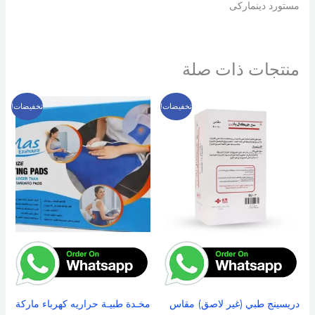
مستورد دينماركى
منتجات ذات صلة
السعر
السعر
السعر
السعر
تخفيضات!
تخفيضات!
الأصلي
الحالي
الأصلي
الحالي
هو:
هو:
هو:
هو:
599 EGP.
800 EGP.
149 EGP.
200 EGP.
دريسينج طبي (غير لاصق) مقاس
مخـدة طبيـة حراريه كهرباء ماركة