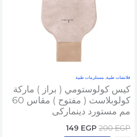
كولوبلاست
(
مفتوح
)
مقاس
60
مم
مستورد
دينماركى
فلانشات طبية
,
مستلزمات طبية
كيس كولوستومي ( براز ) ماركة
كولوبلاست ( مفتوح ) مقاس 60
مم مستورد دينماركى
149
EGP
200
EGP