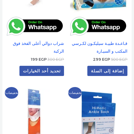
المنتج.
يمكن
اختيار
الخيارات
على
قـاعـدة طبيـة سيليكـون لكـرسي
شراب دوالي أعلى الفخذ فوق
صفحة
المكتب و السيـارة
الركبة
المنتج
199
EGP
300
EGP
299
EGP
500
EGP
إضافة إلى السلة
تحديد أحد الخيارات
السعر
السعر
السعر
السعر
هناك
هناك
تخفيضات!
تخفيضات!
الأصلي
الحالي
الأصلي
الحالي
العديد
العديد
هو:
هو:
هو:
هو:
199 EGP.
300 EGP.
99 EGP.
150 EGP.
من
من
الأشكال
الأشكال
المختلفة
المختلفة
لهذا
لهذا