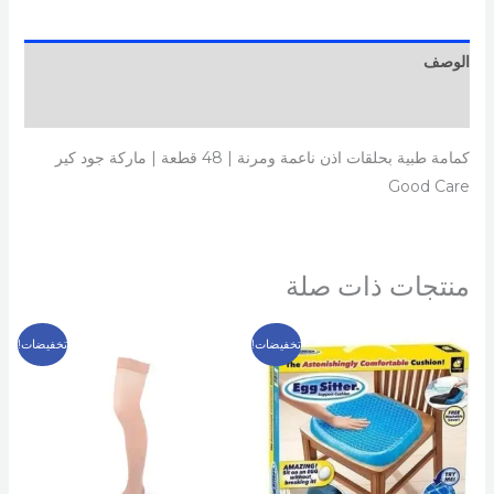
الوصف
مراجعات (0)
كمامة طبية بحلقات اذن ناعمة ومرنة | 48 قطعة | ماركة جود كير
Good Care
منتجات ذات صلة
السعر
السعر
السعر
السعر
هناك
تخفيضات!
تخفيضات!
الأصلي
الحالي
الأصلي
الحالي
العديد
هو:
هو:
هو:
هو:
199 EGP.
300 EGP.
299 EGP.
500 EGP.
من
الأشكال
المختلفة
لهذا