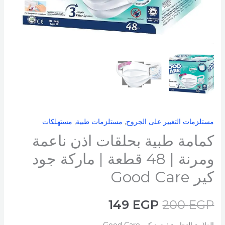
|
48
قطعة
|
ماركة
جود
كير
Good
Care
مستلزمات التغيير على الجروح
,
مستلزمات طبية
,
مستهلكات
كمامة طبية بحلقات اذن ناعمة
ومرنة | 48 قطعة | ماركة جود
كير Good Care
149
EGP
200
EGP
العلامة التجارية : جود كير Good Care