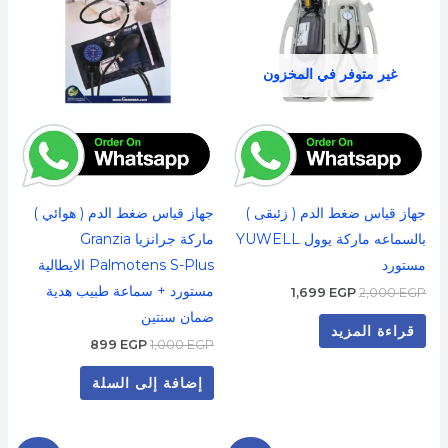
غير متوفر في المخزون
جهاز قياس ضغط الدم ( زئبقى )
جهاز قياس ضغط الدم ( هوائي )
بالسماعه ماركة يوول YUWELL
ماركة جرانزيا Granzia
مستورد
Palmotens S-Plus الايطالية
مستورد + سماعة طبيب هدية
1,699
EGP
2,000
EGP
ضمان سنتين
قراءة المزيد
899
EGP
1,000
EGP
إضافة إلى السلة