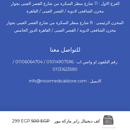
الفرع الاول : 11 شارع منظر السكرة من شارع القصر العينى بجوار
مخزن الشافعى لادوية / القصر العينى / القاهرة
المخزن الرئيسى : 8 شارع منظر السكرة من شارع القصر العينى بجوار
مخزن الشافعى لادوية / القصر العينى / القاهرة الدور الخامس
للتواصل معنا
رقم التلفون او واتس اب : 01014907596 / 01106064704 /
01131623590
الايميل : info@noormedicalstore.com
السعر
السعر
© 2026 جميع الحقوق محفوظة لشركة نور للأجهزة و المستلزمات
الأصلي
الحالي
كف ديجيتال رابر ماركة بيور مقاس (22-36)
EGP
500
EGP
299
الطبية
هو:
هو: