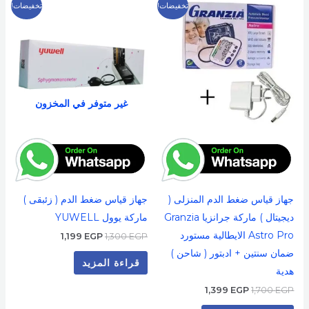
السعر
السعر
السعر
السعر
تخفيضات!
تخفيضات!
الأصلي
الحالي
الأصلي
الحالي
هو:
هو:
هو:
هو:
1,199 EGP.
1,300 EGP.
1,399 EGP.
1,700 EGP.
غير متوفر في المخزون
جهاز قياس ضغط الدم المنزلى (
جهاز قياس ضغط الدم ( زئبقى )
ديجيتال ) ماركة جرانزيا Granzia
ماركة يوول YUWELL
Astro Pro الايطالية مستورد
1,199
EGP
1,300
EGP
ضمان سنتين + ادبتور ( شاحن )
قراءة المزيد
هدية
1,399
EGP
1,700
EGP