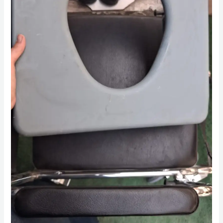
صغير
مستوردة