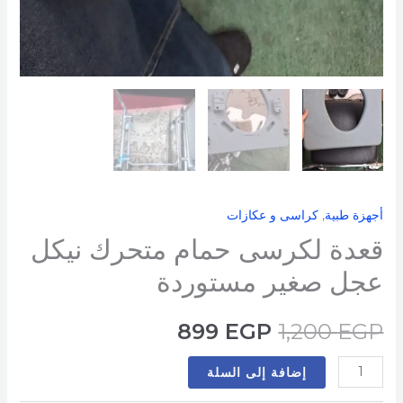
أجهزة طبية
,
كراسى و عكازات
قعدة لكرسى حمام متحرك نيكل
عجل صغير مستوردة
899
EGP
1,200
EGP
إضافة إلى السلة