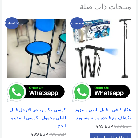
منتجات ذات صلة
السعر
السعر
السعر
السعر
تخفيضات!
تخفيضات!
الأصلي
الحالي
الأصلي
الحالي
هو:
هو:
هو:
هو:
499 EGP.
700 EGP.
449 EGP.
600 EGP.
عكاز 3 فى 1 قابل للطى و مزود
كرسى عكاز رباعي الارجل قابل
بكشاف مع قاعدة مرنة مستورد
للطي محمول ( كرسى الصلاة و
الحج )
449
EGP
600
EGP
499
EGP
700
EGP