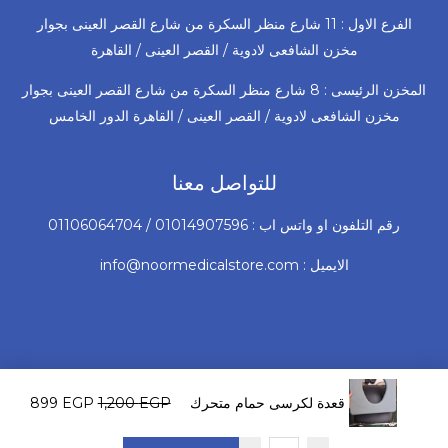
الفرع الاول : 11 شارع منظر السكرة من شارع القصر العينى بجوار
مخزن الشافعى لادوية / القصر العينى / القاهرة
المخزن الرئيسى : 8 شارع منظر السكرة من شارع القصر العينى بجوار
مخزن الشافعى لادوية / القصر العينى / القاهرة الدور الخامس
للتواصل معنا
رقم التلفون او واتس اب : 01014907596 / 01106064704
الايميل : info@noormedicalstore.com
السعر
السعر
© 2026 جميع الحقوق محفوظة لشركة نور للأجهزة و المستلزمات
الأصلي
الحال
EGP
1,200
EGP
قعدة لكرسى حمام متحرك نيكل عجل صغير مستوردة
899
الطبية
هو:
هو:
899 EGP.
1,200 EGP.