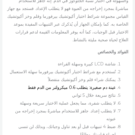
والسهولة في اختبار نسبة الجلوكوز في الدم. إنه جاهز للاستخدام
مباشرةً بمجرد إخراجه من العبوة فهو لا يتطلب الإعداد. فستجد مع جهاز
القياس مجموعة شرائط اختبار أكيوتشيك بيرفورما وقلم وخز أكيوتشيك
الخاصة به. كما بإمكان الجهاز أن يُذكرك عبر التنبيهات المفيدة بموعد
الاختبار قبل الوجبات، كما أنه يوفر المعلومات القيمة لدعم قرارات
العلاج لحياة صحية مليئة بالنشاط.
الفوائد والخصائص
شاشة LCD كبيرة وسهلة القراءة
تُستخدم مع شرائط اختبار أكيوتشيك بيرفورما سهلة الاستعمال
يمكنك شراء قلم وخز أكيوتشيك منفصلاً
عينة دم صغيرة: يتطلب 0.6 ميكرولتر من الدم فقط
نتائج سريعة خلال 5 ثواني
لا يتطلب شفرة، مما يجعل عملية الاختبار سريعة وسهلة
لا يتطلب إعداد. جاهز للاستخدام مباشرةً بمجرد إخراجه من
عبوته
ضبط 4 تنبيهات قبل أو بعد تناول وجباتك، وبذلك لن تنسى
إجراء قياستك مطلقًا