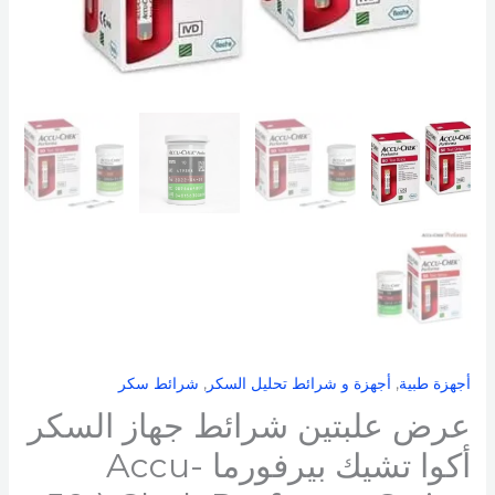
تشيك
بيرفورما
Accu-
Chek
Performa
Strips
(
50
+
50
شريط
)
أجهزة طبية
,
أجهزة و شرائط تحليل السكر
,
شرائط سكر
عرض علبتين شرائط جهاز السكر
أكوا تشيك بيرفورما Accu-