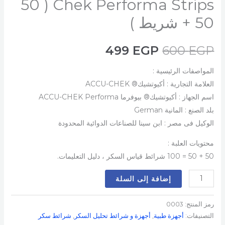
Chek Performa Strips ( 50
+ 50 شريط )
499
EGP
600
EGP
المواصفات الرئيسية :
العلامة التجارية : أكيوتشيك® ACCU-CHEK
اسم الجهاز : أكيوتشيك® بيوفرما ACCU-CHEK Performa
بلد الصنع : المانية German
الوكيل فى مصر : ابن سينا للصناعات الدوائية المحدودة
محتويات العلبة :
50 + 50 = 100 شرائط قياس السكر ، دليل التعليمات.
إضافة إلى السلة
رمز المنتج:
0003
التصنيفات:
أجهزة طبية
,
أجهزة و شرائط تحليل السكر
,
شرائط سكر