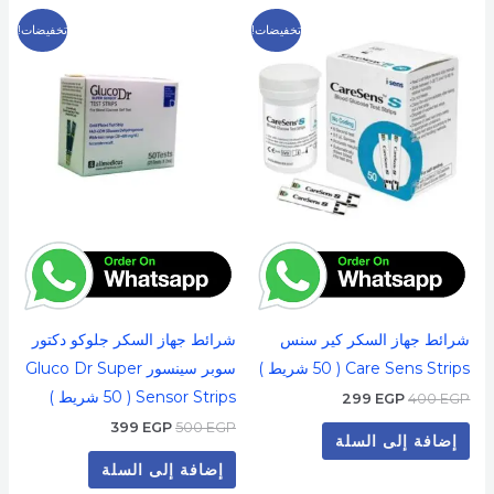
السعر
السعر
السعر
السعر
تخفيضات!
تخفيضات!
الأصلي
الحالي
الأصلي
الحالي
هو:
هو:
هو:
هو:
399 EGP.
500 EGP.
299 EGP.
400 EGP.
شرائط جهاز السكر كير سنس
شرائط جهاز السكر جلوكو دكتور
Care Sens Strips ( 50 شريط )
سوبر سينسور Gluco Dr Super
Sensor Strips ( 50 شريط )
299
EGP
400
EGP
399
EGP
500
EGP
إضافة إلى السلة
إضافة إلى السلة