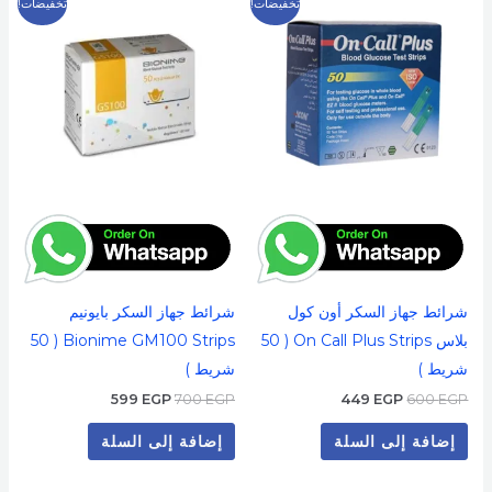
تخفيضات!
تخفيضات!
الأصلي
الحالي
الأصلي
الحالي
هو:
هو:
هو:
هو:
599 EGP.
700 EGP.
449 EGP.
600 EGP.
شرائط جهاز السكر أون كول
شرائط جهاز السكر بايونيم
بلاس On Call Plus Strips ( 50
Bionime GM100 Strips ( 50
شريط )
شريط )
599
EGP
700
EGP
449
EGP
600
EGP
إضافة إلى السلة
إضافة إلى السلة