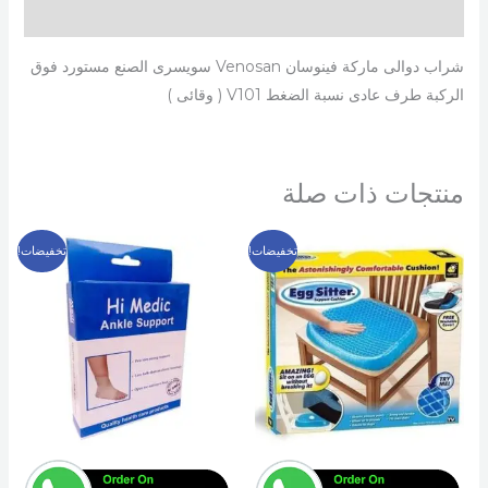
مراجعات (0)
شراب دوالى ماركة فينوسان Venosan سويسرى الصنع مستورد فوق
الركبة طرف عادى نسبة الضغط V101 ( وقائى )
منتجات ذات صلة
السعر
السعر
السعر
السعر
هناك
تخفيضات!
تخفيضات!
الأصلي
الحالي
الأصلي
الحالي
العديد
هو:
هو:
هو:
هو:
99 EGP.
150 EGP.
299 EGP.
500 EGP.
من
الأشكال
المختلفة
لهذا
المنتج.
يمكن
اختيار