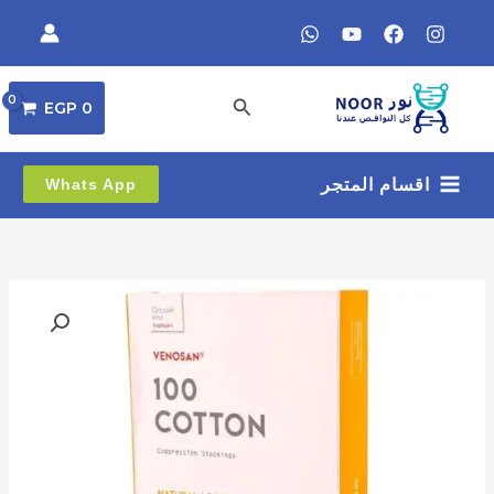
خطي
لى
لمحتوى
البحث
EGP
0
اقسام المتجر
Whats App