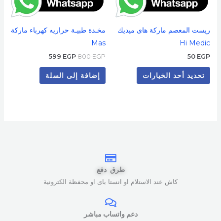
الخيارات
على
ريست المعصم ماركة هاى ميديك
مخـدة طبيـة حراريه كهرباء ماركة
صفحة
Mas
Hi Medic
المنتج
599
EGP
800
EGP
50
EGP
تحديد أحد الخيارات
إضافة إلى السلة
طرق دفع
كاش عند الاستلام او انستا باى او محفظة الكترونية
دعم واتساب مباشر