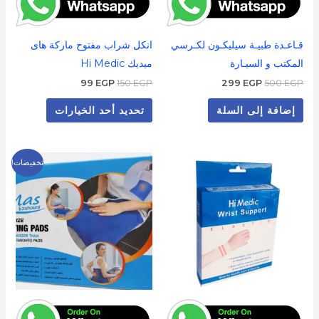
الخيارات
على
قـاعـدة طبيـة سيليكـون لكـرسي
انكل شراب مفتوح ماركة هاى
صفحة
المكتب و السيـارة
ميديك Hi Medic
المنتج
99
EGP
150
EGP
299
EGP
500
EGP
إضافة إلى السلة
تحديد أحد الخيارات
السعر
السعر
هناك
تخفيضات!
الأصلي
الحالي
العديد
هو:
هو:
599 EGP.
800 EGP.
من
الأشكال
المختلفة
لهذا
المنتج.
يمكن
اختيار