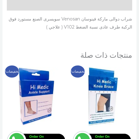
مراجعات (0)
شراب دوالى ماركة فينوسان Venosan سويسرى الصنع مستورد فوق
الركبة طرف عادى نسبة الضغط V102 ( علاجي )
منتجات ذات صلة
السعر
السعر
السعر
السعر
هناك
هناك
تخفيضات!
تخفيضات!
الأصلي
الحالي
الأصلي
الحالي
العديد
العديد
هو:
هو:
هو:
هو:
99 EGP.
150 EGP.
149 EGP.
200 EGP.
من
من
الأشكال
الأشكال
المختلفة
المختلفة
لهذا
لهذا
المنتج.
المنتج.
يمكن
يمكن
اختيار
اختيار