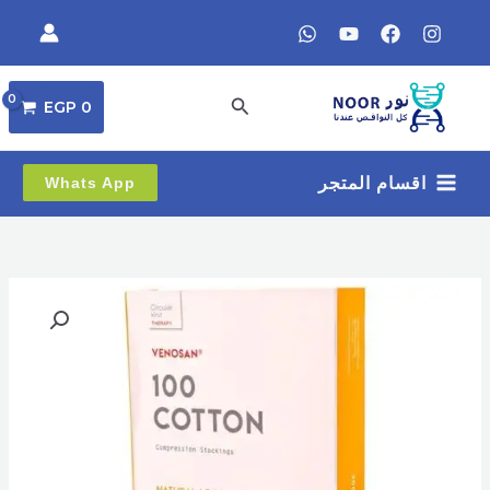
خطي
لى
لمحتوى
البحث
EGP
0
اقسام المتجر
Whats App