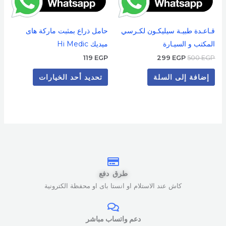
الخيارات
على
قـاعـدة طبيـة سيليكـون لكـرسي
حامل ذراع بمثبت ماركة هاى
صفحة
المكتب و السيـارة
ميديك Hi Medic
المنتج
119
EGP
299
EGP
500
EGP
إضافة إلى السلة
تحديد أحد الخيارات
طرق دفع
كاش عند الاستلام او انستا باى او محفظة الكترونية
دعم واتساب مباشر