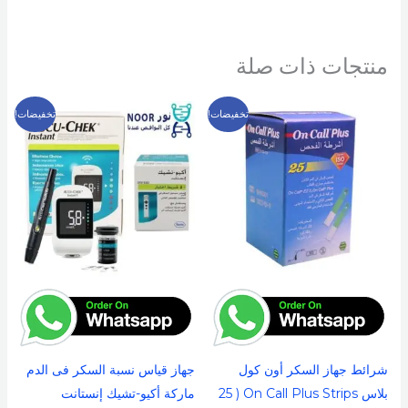
منتجات ذات صلة
السعر
السعر
السعر
السعر
تخفيضات!
تخفيضات!
الأصلي
الحالي
الأصلي
الحالي
هو:
هو:
هو:
هو:
649 EGP.
800 EGP.
249 EGP.
300 EGP.
شرائط جهاز السكر أون كول
جهاز قياس نسبة السكر فى الدم
بلاس On Call Plus Strips ( 25
ماركة أكيو-تشيك إنستانت