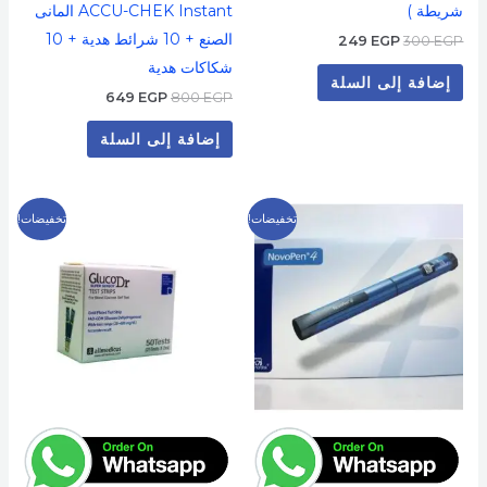
شريطة )
ACCU-CHEK Instant المانى
الصنع + 10 شرائط هدية + 10
249
EGP
300
EGP
شكاكات هدية
إضافة إلى السلة
649
EGP
800
EGP
إضافة إلى السلة
السعر
السعر
السعر
السعر
تخفيضات!
تخفيضات!
الأصلي
الحالي
الأصلي
الحالي
هو:
هو:
هو:
هو:
399 EGP.
500 EGP.
799 EGP.
1,000 EGP.