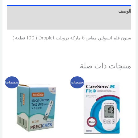
الوصف
مراجعات (0)
سنون قلم انسولين مقاس 6 ماركة دروبلت Droplet ( 100 قطعة )
منتجات ذات صلة
السعر
السعر
السعر
السعر
تخفيضات!
تخفيضات!
الأصلي
الحالي
الأصلي
الحالي
هو:
هو:
هو:
هو:
449 EGP.
600 EGP.
499 EGP.
700 EGP.