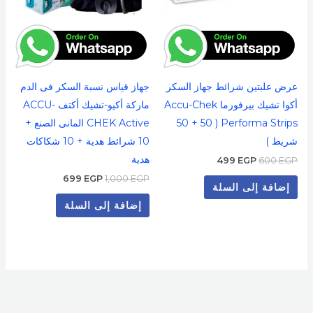
عرض علبتين شرائط جهاز السكر
جهاز قياس نسبة السكر فى الدم
أكوا تشيك بيرفورما Accu-Chek
ماركة أكيو-تشيك أكتف ACCU-
Performa Strips ( 50 + 50
CHEK Active المانى الصنع +
شريط )
10 شرائط هدية + 10 شكاكات
هدية
499
EGP
600
EGP
699
EGP
1,000
EGP
إضافة إلى السلة
إضافة إلى السلة