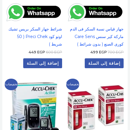
جهاز قياس نسبة السكر فى الدم
شرائط جهاز السكر بريس تشيك
ماركة كير سنس Care Sens
اوتو كود Preci Chek ( 50
كورى الصنع ( بدون شرائط )
شريط )
449
EGP
600
EGP
499
EGP
700
EGP
إضافة إلى السلة
إضافة إلى السلة
السعر
السعر
السعر
السعر
تخفيضات!
تخفيضات!
الأصلي
الحالي
الأصلي
الحالي
هو:
هو:
هو:
هو:
699 EGP.
1,000 EGP.
499 EGP.
600 EGP.