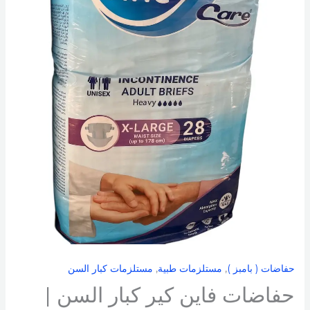
مقاس
كبير
جدا
X-
Large
(178
سم)
|
28
قطعة
حفاضات ( بامبز )
,
مستلزمات طبية
,
مستلزمات كبار السن
حفاضات فاين كير كبار السن |