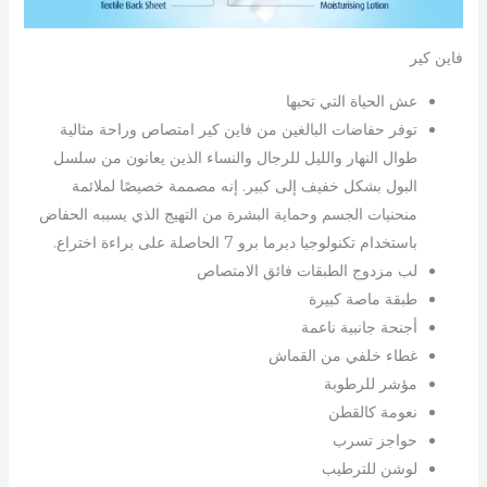
فاين كير
عش الحياة التي تحبها
توفر حفاضات البالغين من فاين كير امتصاص وراحة مثالية
طوال النهار والليل للرجال والنساء الذين يعانون من سلسل
البول بشكل خفيف إلى كبير. إنه مصممة خصيصًا لملائمة
منحنيات الجسم وحماية البشرة من التهيج الذي يسببه الحفاض
باستخدام تكنولوجيا ديرما برو 7 الحاصلة على براءة اختراع.
لب مزدوج الطبقات فائق الامتصاص
طبقة ماصة كبيرة
أجنحة جانبية ناعمة
غطاء خلفي من القماش
مؤشر للرطوبة
نعومة كالقطن
حواجز تسرب
لوشن للترطيب