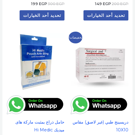
199
EGP
300
EGP
149
EGP
200
EGP
تحديد أحد الخيارات
تحديد أحد الخيارات
السعر
السعر
هناك
تخفيضات!
الأصلي
الحالي
العديد
هو:
هو:
59 EGP.
70 EGP.
من
الأشكال
المختلفة
لهذا
المنتج.
يمكن
اختيار
الخيارات
على
دريسينج طبي (غير لاصق) مقاس
حامل ذراع بمثبت ماركة هاى
صفحة
10X10
ميديك Hi Medic
المنتج