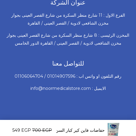
عنوان الشركة
الفرع الاول : 11 شارع منظر السكرة من شارع القصر العينى بجوار
مخزن الشافعى لادوية / القصر العينى / القاهرة
المخزن الرئيسى : 8 شارع منظر السكرة من شارع القصر العينى بجوار
مخزن الشافعى لادوية / القصر العينى / القاهرة الدور الخامس
للتواصل معنا
رقم التلفون او واتس اب : 01014907596 / 01106064704
الايميل : info@noormedicalstore.com
السعر
السعر
© 2026 جميع الحقوق محفوظة لشركة نور للأجهزة و المستلزمات
الأصلي
الحالي
EGP
700
حفاضات فاين كير كبار السن | مقاس كبير جدا X-Large (178 سم) | 28 قطعة
EGP
549
الطبية
هو:
هو: