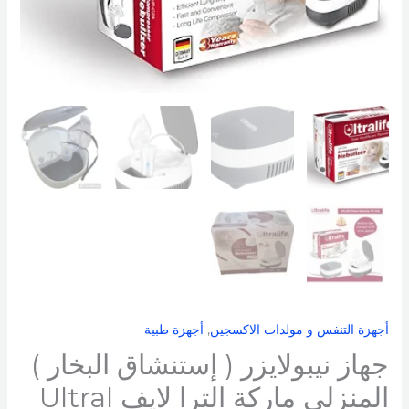
المنزلى
ماركة
الترا
لايف
Ultral
life
OxyFlow
الألمانية
مستورد
ضمان
3
سنوات
أجهزة التنفس و مولدات الاكسجين
,
أجهزة طبية
جهاز نيبولايزر ( إستنشاق البخار )
المنزلى ماركة الترا لايف Ultral