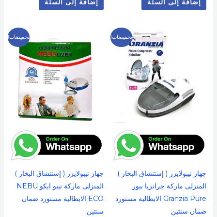
إضافة إلى السلة
إضافة إلى السلة
السعر
السعر
السعر
السعر
تخفيضات!
تخفيضات!
الأصلي
الحالي
الأصلي
الحالي
هو:
هو:
هو:
هو:
1,099 EGP.
1,500 EGP.
1,499 EGP.
1,700 EGP.
جهاز نيبولايزر ( إستنشاق البخار )
جهاز نيبولايزر ( إستنشاق البخار )
المنزلى ماركة جرانزيا بيور
المنزلى ماركة نيبو ايكو NEBU
Granzia Pure الايطالية مستورد
ECO الايطالية مستورد ضمان
ضمان سنتين
سنتين