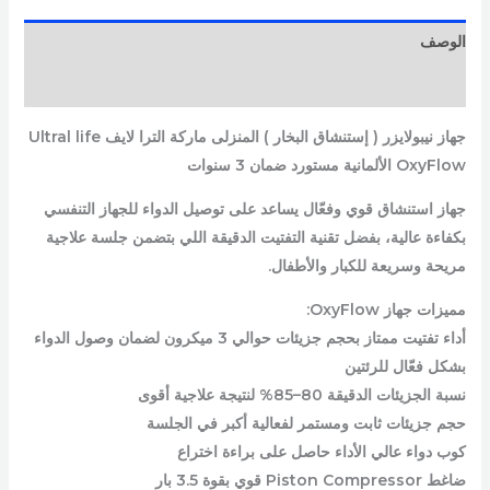
الوصف
مراجعات (0)
جهاز نيبولايزر ( إستنشاق البخار ) المنزلى ماركة الترا لايف Ultral life
OxyFlow الألمانية مستورد ضمان 3 سنوات
جهاز استنشاق قوي وفعّال يساعد على توصيل الدواء للجهاز التنفسي
بكفاءة عالية، بفضل تقنية التفتيت الدقيقة اللي بتضمن جلسة علاجية
مريحة وسريعة للكبار والأطفال.
مميزات جهاز OxyFlow:
أداء تفتيت ممتاز بحجم جزيئات حوالي 3 ميكرون لضمان وصول الدواء
بشكل فعّال للرئتين
نسبة الجزيئات الدقيقة 80–85% لنتيجة علاجية أقوى
حجم جزيئات ثابت ومستمر لفعالية أكبر في الجلسة
كوب دواء عالي الأداء حاصل على براءة اختراع
ضاغط Piston Compressor قوي بقوة 3.5 بار