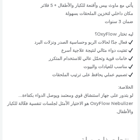
يأتي مع ماوث بيس وأقنعة للكبار والأطفال + 5 فلاتر
مكان داخلي لتخزين الملحقات بسهولة
ضمان 3 سنوات
ليه تختار OxyFlow؟
فعال جدًا لحالات الربو وحساسية الصدر ونزلات البرد
تفتيت دواء مثالي لنتيجة علاجية أسرع
خامات قوية وتحمّل عالي للاستخدام المتكرر
مناسب للعيادات والبيوت
تصميم عملي يحافظ على ترتيب الملحقات
الخلاصة:
لو بتدور على جهاز استنشاق قوي ومعتمد ويوصل الدواء بكفاءة…
OxyFlow Nebulizer هو الاختيار الأمثل لجلسات تنفسية فعّالة للكبار
والأطفال.
منتجات ذات صلة