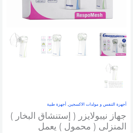
المنزلى
(
محمول
)
يعمل
بالبطارية
ماركة
جرانزيا
روز
ماش
Granzia
RespoMesh
الايطالية
مستورد
أجهزة التنفس و مولدات الاكسجين
,
أجهزة طبية
ضمان
جهاز نيبولايزر ( إستنشاق البخار )
سنتين
المنزلى ( محمول ) يعمل