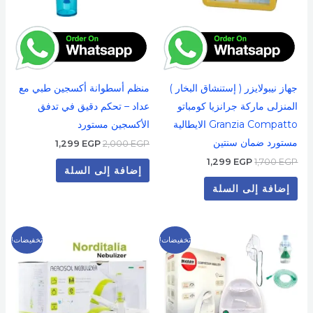
جهاز نيبولايزر ( إستنشاق البخار )
منظم أسطوانة أكسجين طبي مع
المنزلى ماركة جرانزيا كومباتو
عداد – تحكم دقيق في تدفق
Granzia Compatto الايطالية
الأكسجين مستورد
مستورد ضمان سنتين
1,299
EGP
2,000
EGP
1,299
EGP
1,700
EGP
إضافة إلى السلة
إضافة إلى السلة
السعر
السعر
السعر
السعر
تخفيضات!
تخفيضات!
الأصلي
الحالي
الأصلي
الحالي
هو:
هو:
هو:
هو:
1,499 EGP.
2,000 EGP.
1,199 EGP.
1,300 EGP.