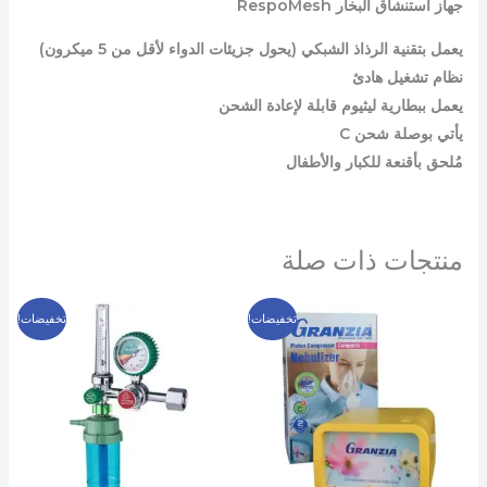
جهاز استنشاق البخار RespoMesh
يعمل بتقنية الرذاذ الشبكي (يحول جزيئات الدواء لأقل من 5 ميكرون)
نظام تشغيل هادئ
يعمل ببطارية ليثيوم قابلة لإعادة الشحن
يأتي بوصلة شحن C
مُلحق بأقنعة للكبار والأطفال
منتجات ذات صلة
السعر
السعر
السعر
السعر
تخفيضات!
تخفيضات!
الأصلي
الحالي
الأصلي
الحالي
هو:
هو:
هو:
هو:
1,299 EGP.
2,000 EGP.
1,299 EGP.
1,700 EGP.