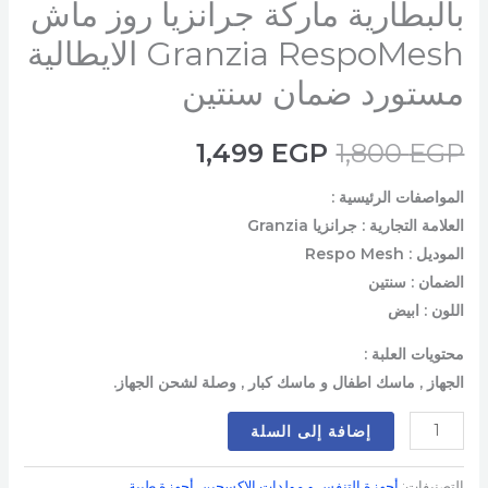
بالبطارية ماركة جرانزيا روز ماش
Granzia RespoMesh الايطالية
مستورد ضمان سنتين
1,499
EGP
1,800
EGP
المواصفات الرئيسية :
العلامة التجارية : جرانزيا Granzia
الموديل : Respo Mesh
الضمان : سنتين
اللون : ابيض
محتويات العلبة :
الجهاز , ماسك اطفال و ماسك كبار , وصلة لشحن الجهاز.
إضافة إلى السلة
التصنيفات:
أجهزة التنفس و مولدات الاكسجين
,
أجهزة طبية