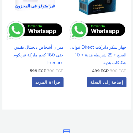
غير متوفر في المخزون
جهاز سكر دايركت Direct تيوانى
ميزان أشخاص ديجيتال يقيس
الصنع + 25 شريطه هدية + 10
حتى 180 كجم ماركة فريكوم
شكاكات هدية
Frecom
599
EGP
700
EGP
499
EGP
800
EGP
إضافة إلى السلة
قراءة المزيد