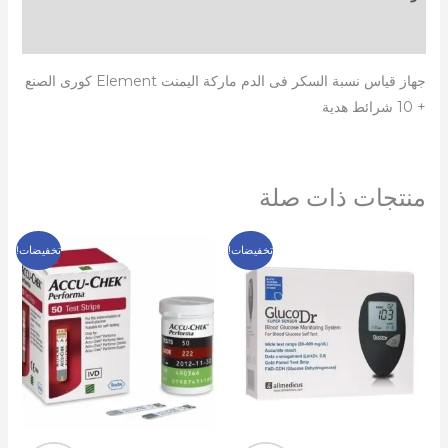
مراجعات (0)
جهاز قياس نسبة السكر فى الدم ماركة اليمنت Element كورى الصنع
+ 10 شرائط هدية
منتجات ذات صلة
السعر
السعر
السعر
السعر
تخفيضات!
تخفيضات!
الأصلي
الحالي
الأصلي
الحالي
هو:
هو:
هو:
هو:
249 EGP.
400 EGP.
699 EGP.
900 EGP.