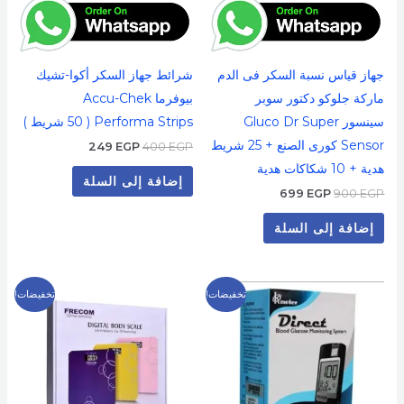
جهاز قياس نسبة السكر فى الدم
شرائط جهاز السكر أكوا-تشيك
ماركة جلوكو دكتور سوبر
بيوفرما Accu-Chek
سينسور Gluco Dr Super
Performa Strips ( 50 شريط )
Sensor كورى الصنع + 25 شريط
249
EGP
400
EGP
هدية + 10 شكاكات هدية
إضافة إلى السلة
699
EGP
900
EGP
إضافة إلى السلة
السعر
السعر
السعر
السعر
تخفيضات!
تخفيضات!
الأصلي
الحالي
الأصلي
الحالي
هو:
هو:
هو:
هو:
599 EGP.
700 EGP.
499 EGP.
800 EGP.