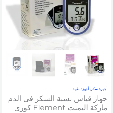
ماركة
اليمنت
Element
كورى
الصنع
+
10
شرائط
هدية
أجهزة سكر
,
أجهزة طبية
جهاز قياس نسبة السكر فى الدم
ماركة اليمنت Element كورى