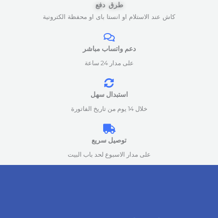
طرق دفع
كاش عند الاستلام او انستا باى او محفظة الكترونية
دعم واتساب مباشر
على مدار 24 ساعة
استبدال سهل
خلال 14 يوم من تاريخ الفاتورة
توصيل سريع
على مدار الاسبوع لحد باب البيت