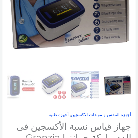
ماركة
جرانزيا
Granzia
PULSOX-
301
الإيطالية
مستورد
ضمان
سنتين
أجهزة التنفس و مولدات الاكسجين
,
أجهزة طبية
جهاز قياس نسبة الأكسجين فى
الدم ماركة جرانزيا Granzia