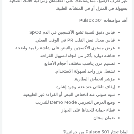
عبر طرف الإصبع، مما يساعدك على الاطمئنان ومراقبة حالتك الصحية
بسهولة في المنزل أو في المنشآت الطبية.
أهم مواصفات Pulsox 301
قياس دقيق لنسبة تشبع الأكسجين في الدم SpO2.
قياس معدل نبض القلب PR في الوقت الفعلي.
عرض مستوى الأكسجين والنبض على شاشة رقمية واضحة.
شاشة دوارة بأكثر من اتجاه لتسهيل القراءة.
تصميم مرن يناسب مختلف أحجام الأصابع.
تشغيل بزر واحد لسهولة الاستخدام.
مؤشر انخفاض البطارية.
إيقاف تلقائي عند عدم وجود إشارة.
تنبيه صوتي عند انخفاض النبض أو القراءة غير الطبيعية.
وضع العرض التجريبي Demo Mode للتدريب.
غطاء حماية للحفاظ على الجهاز.
ضمان سنتان
لماذا تختار Pulsox 301 من جرانزيا؟