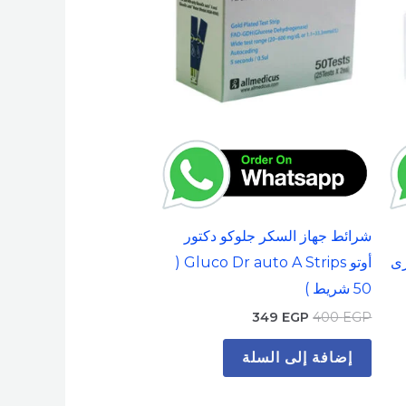
شرائط جهاز السكر جلوكو دكتور
Care S كورى
أوتو Gluco Dr auto A Strips (
50 شريط )
349
EGP
400
EGP
إضافة إلى السلة