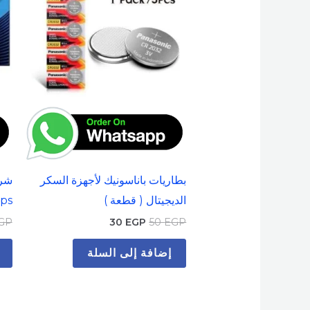
بطاريات باناسونيك لأجهزة السكر
الديجيتال ( قطعة )
ips ( 50
GP
30
EGP
50
EGP
إضافة إلى السلة