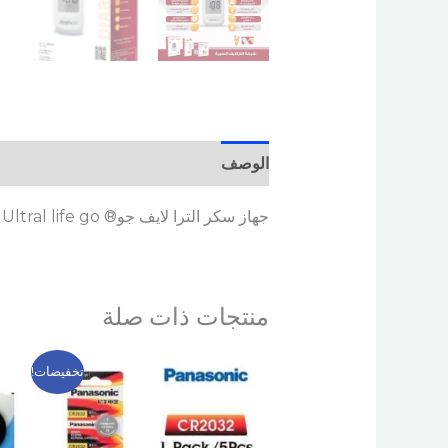
الوصف
مراجعات (0)
جهاز سكر الترا لايف جو® Ultral life go + علبة شرائط 50 شريط هدية
منتجات ذات صلة
السعر
السعر
تخفيضات!
الأصلي
الحالي
هو:
هو:
30 EGP.
50 EGP.