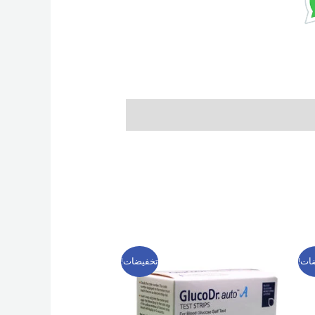
السعر
السعر
ات!
تخفيضات!
الأصلي
الحالي
هو:
هو:
349 EGP.
400 EGP.