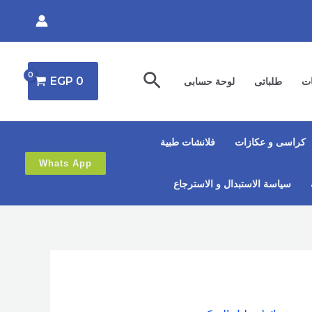
البحث
EGP
0
ات
طلباتى
لوحة حسابى
كراسى و عكازات
فلانشات طبية
Whats App
سياسة الاستبدال و الاسترجاع