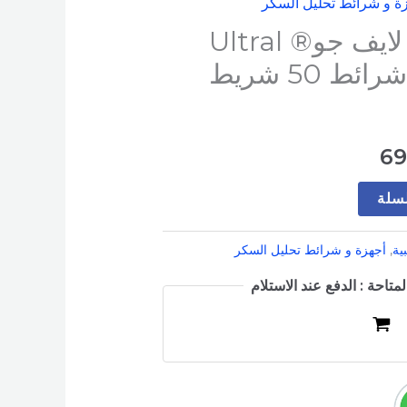
ة و شرائط تحليل السكر
السعر
جهاز سكر الترا لايف جو® Ultral
الحالي
life go + علبة شرائط 50 شريط
هو:
699 EGP.
6
لسلة
ية
,
أجهزة و شرائط تحليل السكر
متاحة : الدفع عند الاستلام