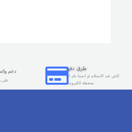
طرق دفع
دعم وات
كاش عند الاستلام او انستا باى او
على مدار 
محفظة الكترونية