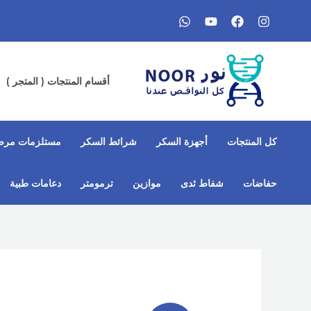
خطي
لى
لمحتوى
أقسام المنتجات ( المتجر )
كل المنتجات
أجهزة السكر
شرائط السكر
مستلزمات مرض
حفاضات
شفاط ثدى​
موازين
ترمومتر
دعامات طبية