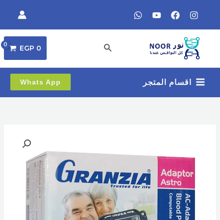
خطي
لى
لمحتوى
البحث
EGP
0
اقسام المتجر
Whats App
كمية
ادبتور
(
شاحن
)
لجهاز
ضغط