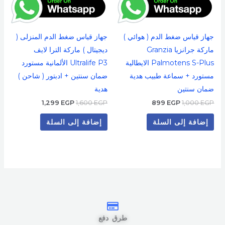
جهاز قياس ضغط الدم ( هوائي )
جهاز قياس ضغط الدم المنزلى (
ماركة جرانزيا Granzia
ديجيتال ) ماركة الترا لايف
Palmotens S-Plus الايطالية
Ultralife P3 الألمانية مستورد
مستورد + سماعة طبيب هدية
ضمان سنتين + ادبتور ( شاحن )
ضمان سنتين
هدية
1,299
EGP
1,600
EGP
899
EGP
1,000
EGP
إضافة إلى السلة
إضافة إلى السلة
طرق دفع