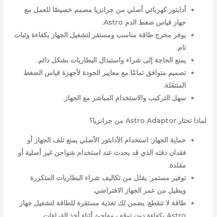
أدابتور كهربائي أصلي من جرانزيا مصمم خصيصًا للعمل مع
جهاز قياس ضغط الدم Astro.
يوفر مخرج طاقة مناسب ومستقر لتشغيل الجهاز بكفاءة وثبات
تام.
يمنع الحاجة إلى شراء واستبدال البطاريات بشكل دائم.
تصميم متوافق تمامًا مع معايير الجودة لأجهزة قياس الضغط
المتنقلة.
سهل التركيب والاستخدام المباشر مع الجهاز.
لماذا تختار Astro Adaptor من جرانزيا؟
حماية الجهاز: استخدام الأدابتور الأصلي يمنع تلف الجهاز أو
فقدان دقته الذي قد يحدث عند استخدام شواحن غير أصلية أو
مقلدة.
توفير مستمر: يقلل من تكاليف شراء البطاريات المتكررة
ويطيل من عمر الجهاز الافتراضي.
طاقة لا تنقطع: يضمن لك تغذية مستقرة للطاقة لتشغيل جهاز
Astro بكفاءة دون توقف مفاجئ أثناء أخذ القراءات.