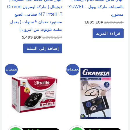
بالسماعه ماركة يوول YUWELL
ديجيتال ) ماركة اومرون Omron
مستورد
M7 Intelli IT فيتنامى الصنع
مستورد ضمان 5 سنوات ( يعمل
1,699
EGP
2,000
EGP
بتقنية بلوتوث من امرون )
قراءة المزيد
5,499
EGP
6,000
EGP
إضافة إلى السلة
السعر
السعر
السعر
السعر
تخفيضات!
تخفيضات!
الأصلي
الحالي
الأصلي
الحالي
هو:
هو:
هو:
هو:
1,299 EGP.
1,600 EGP.
899 EGP.
1,000 EGP.