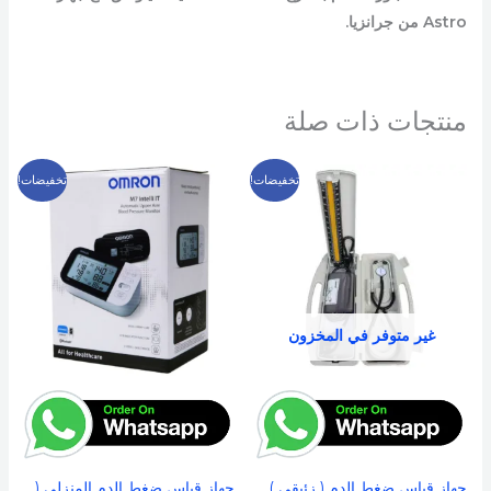
Astro من جرانزيا.
منتجات ذات صلة
السعر
السعر
السعر
السعر
تخفيضات!
تخفيضات!
الأصلي
الحالي
الأصلي
الحالي
هو:
هو:
هو:
هو:
5,499 EGP.
6,000 EGP.
1,699 EGP.
2,000 EGP.
غير متوفر في المخزون
جهاز قياس ضغط الدم ( زئبقى )
جهاز قياس ضغط الدم المنزلى (