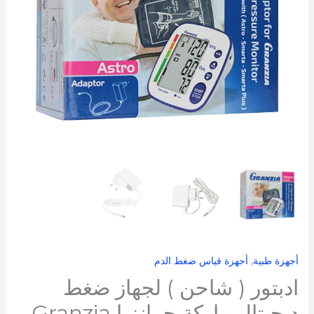
ديجيتال
ماركة
جرانزيا
Granzia
الايطالية
مستورد
ضمان
سنتين
أجهزة طبية
,
أجهزة قياس ضغط الدم
ادبتور ( شاحن ) لجهاز ضغط
ديجيتال ماركة جرانزيا Granzia