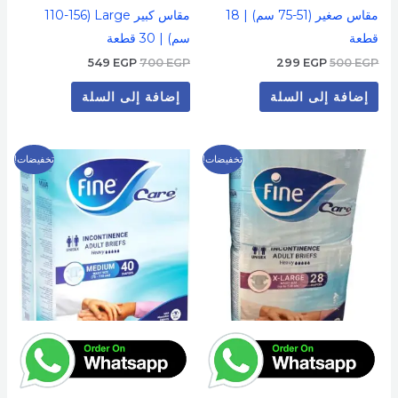
مقاس صغير (51-75 سم) | 18
مقاس كبير Large (110-156
قطعة
سم) | 30 قطعة
549
EGP
700
EGP
299
EGP
500
EGP
إضافة إلى السلة
إضافة إلى السلة
السعر
السعر
السعر
السعر
تخفيضات!
تخفيضات!
الأصلي
الحالي
الأصلي
الحالي
هو:
هو:
هو:
هو:
569 EGP.
700 EGP.
549 EGP.
700 EGP.