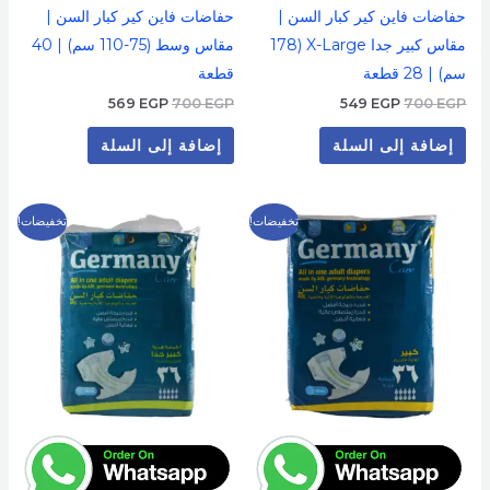
حفاضات فاين كير كبار السن |
حفاضات فاين كير كبار السن |
مقاس كبير جدا X-Large (178
مقاس وسط (75-110 سم) | 40
سم) | 28 قطعة
قطعة
569
EGP
700
EGP
549
EGP
700
EGP
إضافة إلى السلة
إضافة إلى السلة
السعر
السعر
السعر
السعر
تخفيضات!
تخفيضات!
الأصلي
الحالي
الأصلي
الحالي
هو:
هو:
هو:
هو:
649 EGP.
800 EGP.
549 EGP.
700 EGP.