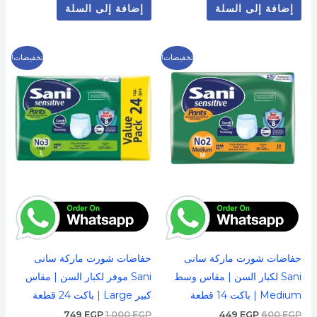
إضافة إلى السلة
إضافة إلى السلة
السعر
السعر
السعر
السعر
تخفيضات!
تخفيضات!
الأصلي
الحالي
الأصلي
الحالي
هو:
هو:
هو:
هو:
749 EGP.
1,000 EGP.
449 EGP.
600 EGP.
حفاضات شورت ماركة سانى
حفاضات شورت ماركة سانى
Sani لكبار السن | مقاس وسط
Sani موفر لكبار السن | مقاس
Medium | باكت 14 قطعة
كبير Large | باكت 24 قطعة
749
EGP
1,000
EGP
449
EGP
600
EGP