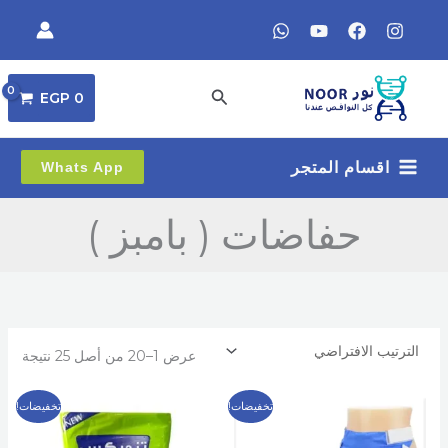
خطي
لى
لمحتوى
البحث
EGP
0
اقسام المتجر
Whats App
حفاضات ( بامبز )
عرض 1–20 من أصل 25 نتيجة
السعر
السعر
السعر
السعر
تخفيضات!
تخفيضات!
الأصلي
الحالي
الأصلي
الحالي
هو:
هو:
هو:
هو: