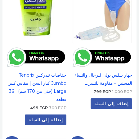
499 EGP.
700 EGP.
799 EGP.
1,000 EGP.
جهاز سلس بولى للرجال والنساء
حفاضات تندركس Tendrix
المسنين – مقاومة للتسرب
Jumbo كبار السن | مقاس كبير
Large (حتى من 170 سم) | 36
799
EGP
1,000
EGP
قطعة
إضافة إلى السلة
499
EGP
700
EGP
إضافة إلى السلة