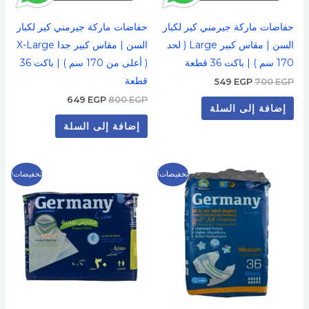
حفاضات ماركة جيرمني كير لكبار
حفاضات ماركة جيرمني كير لكبار
السن | مقاس كبير Large ( لحد
السن | مقاس كبير جدا X-Large
170 سم ) | باكت 36 قطعة
( أعلى من 170 سم ) | باكت 36
قطعة
549
EGP
700
EGP
649
EGP
800
EGP
إضافة إلى السلة
إضافة إلى السلة
السعر
السعر
السعر
السعر
تخفيضات!
تخفيضات!
الأصلي
الحالي
الأصلي
الحالي
هو:
هو:
هو:
هو:
399 EGP.
500 EGP.
549 EGP.
700 EGP.