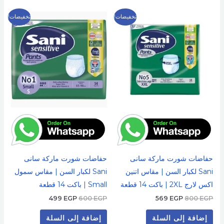
السعر
السعر
السعر
السعر
تخفيضات!
تخفيضات!
الأصلي
الحالي
الأصلي
الحالي
هو:
هو:
هو:
هو:
499 EGP.
600 EGP.
569 EGP.
800 EGP.
حفاضات شورت ماركة سانى
حفاضات شورت ماركة سانى
Sani لكبار السن | مقاس اتنين
Sani لكبار السن | مقاس سمول
اكس لارج 2XL | باكت 14 قطعة
Small | باكت 14 قطعة
499
EGP
600
EGP
569
EGP
800
EGP
إضافة إلى السلة
إضافة إلى السلة