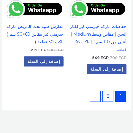
حفاضات ماركة جيرمني كير لكبار
مفارش طبية تحت المريض ماركة
السن | مقاس وسط Medium (
جيرمني كير مقاس 60×90 سم (
أعلى من 110 سم ) | باكت 36
باكت 30 قطعة )
قطعة
399
EGP
500
EGP
549
EGP
700
EGP
إضافة إلى السلة
إضافة إلى السلة
←
2
1